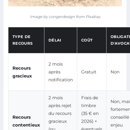
Image by congerdesign from Pixabay
TYPE DE
OBLIGAT
DÉLAI
COÛT
RECOURS
D'AVOCA
2 mois
Recours
après
Gratuit
Non
gracieux
notification
2 mois
Frais de
Non, mai
après rejet
timbre
forteme
du recours
(35 € en
Recours
conseillé 
gracieux
2026) +
contentieux
enjeu
(ou
éventuels