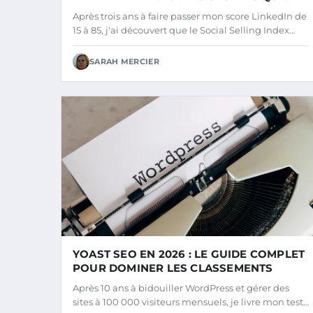
MARCHENT
Après trois ans à faire passer mon score LinkedIn de
15 à 85, j'ai découvert que le Social Selling Index…
SARAH MERCIER
YOAST SEO EN 2026 : LE GUIDE COMPLET
POUR DOMINER LES CLASSEMENTS
Après 10 ans à bidouiller WordPress et gérer des
sites à 100 000 visiteurs mensuels, je livre mon test…