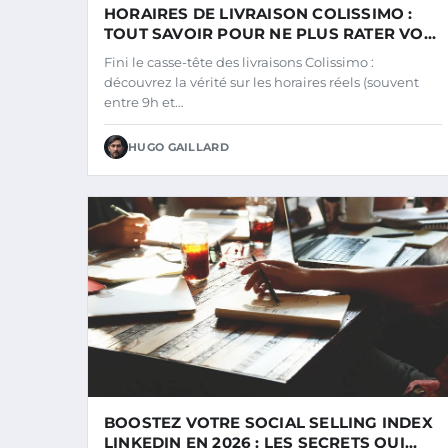
HORAIRES DE LIVRAISON COLISSIMO :
TOUT SAVOIR POUR NE PLUS RATER VOS
COLIS
Fini le casse-tête des livraisons Colissimo :
découvrez la vérité sur les horaires réels (souvent
entre 9h et…
HUGO GAILLARD
BOOSTEZ VOTRE SOCIAL SELLING INDEX
LINKEDIN EN 2026 : LES SECRETS QUI