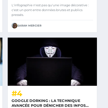
L'infographie n'est pas qu'une image décorative :
c'est un pont entre données brutes et publics
pressés.
SARAH MERCIER
#4
GOOGLE DORKING : LA TECHNIQUE
AVANCÉE POUR DÉNICHER DES INFOS