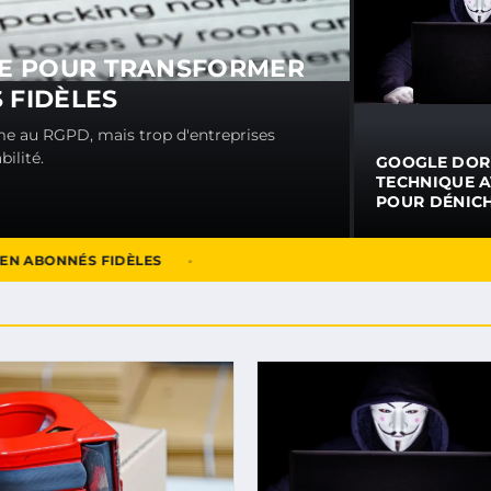
PLE POUR TRANSFORMER
 FIDÈLES
orme au RGPD, mais trop d'entreprises
ilité.
GOOGLE DORK
TECHNIQUE 
POUR DÉNIC
INFOS CACHÉ
N ABONNÉS FIDÈLES