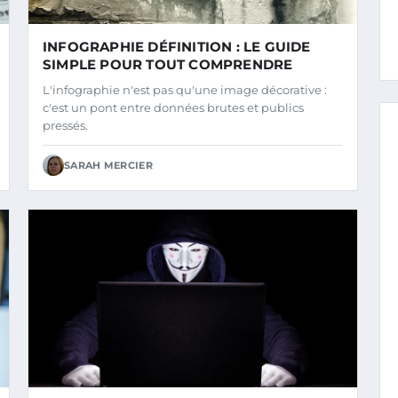
INFOGRAPHIE DÉFINITION : LE GUIDE
SIMPLE POUR TOUT COMPRENDRE
L'infographie n'est pas qu'une image décorative :
c'est un pont entre données brutes et publics
pressés.
SARAH MERCIER