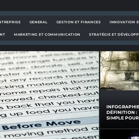
és et d'informations
NTREPRISE
GENERAL
GESTION ET FINANCES
INNOVATION E
ENT
MARKETING ET COMMUNICATION
STRATÉGIE ET DÉVELOP
INFOGRAPHI
DÉFINITION :
SIMPLE POUR
COMPRENDR