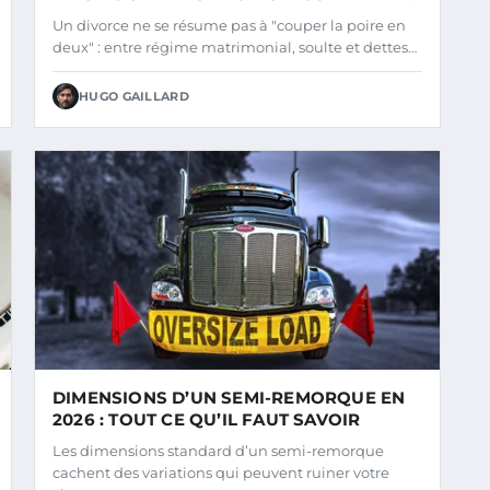
EN 2026
Un divorce ne se résume pas à "couper la poire en
deux" : entre régime matrimonial, soulte et dettes…
HUGO GAILLARD
DIMENSIONS D’UN SEMI-REMORQUE EN
2026 : TOUT CE QU’IL FAUT SAVOIR
Les dimensions standard d’un semi-remorque
cachent des variations qui peuvent ruiner votre