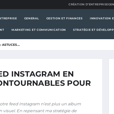
CRÉATION D’ENTREPRISE
GE
NTREPRISE
GENERAL
GESTION ET FINANCES
INNOVATION E
ENT
MARKETING ET COMMUNICATION
STRATÉGIE ET DÉVELOP
: ASTUCES…
ED INSTAGRAM EN
NCONTOURNABLES POUR
votre feed Instagram n’est plus un album
 visuel. En repensant ma stratégie de