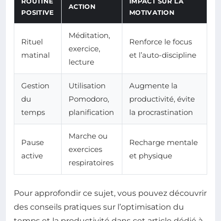
ROUTINE
IMPACT SUR LA
ACTION
POSITIVE
MOTIVATION
Méditation,
Rituel
Renforce le focus
exercice,
matinal
et l’auto-discipline
lecture
Gestion
Utilisation
Augmente la
du
Pomodoro,
productivité, évite
temps
planification
la procrastination
Marche ou
Pause
Recharge mentale
exercices
active
et physique
respiratoires
Pour approfondir ce sujet, vous pouvez découvrir
des conseils pratiques sur l’optimisation du
temps et la productivité dans cet article dédié à