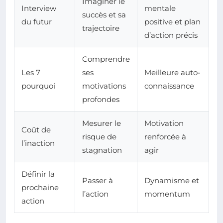
Imaginer le
Interview
mentale
succès et sa
du futur
positive et plan
trajectoire
d’action précis
Comprendre
Les 7
ses
Meilleure auto-
pourquoi
motivations
connaissance
profondes
Mesurer le
Motivation
Coût de
risque de
renforcée à
l’inaction
stagnation
agir
Définir la
Passer à
Dynamisme et
prochaine
l’action
momentum
action