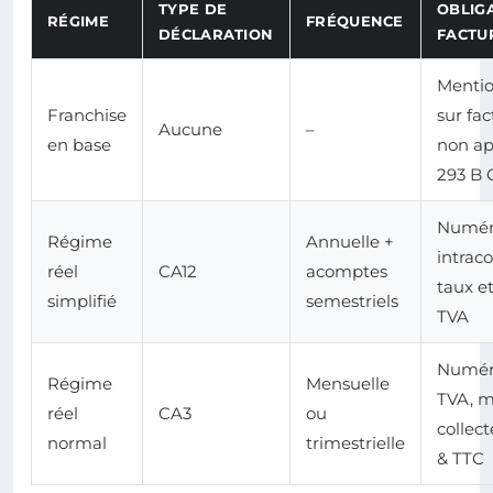
TYPE DE
OBLIG
RÉGIME
FRÉQUENCE
DÉCLARATION
FACTU
Mentio
Franchise
sur fac
Aucune
–
en base
non app
293 B 
Numér
Régime
Annuelle +
intrac
réel
CA12
acomptes
taux e
simplifié
semestriels
TVA
Numéro
Régime
Mensuelle
TVA, 
réel
CA3
ou
collec
normal
trimestrielle
& TTC