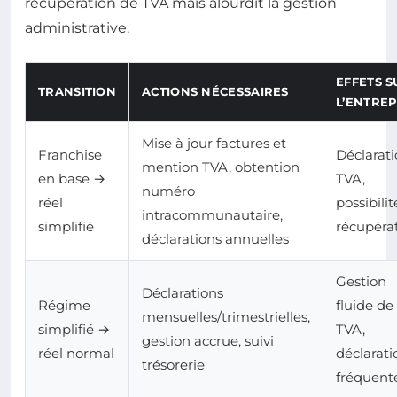
récupération de TVA mais alourdit la gestion
administrative.
EFFETS S
TRANSITION
ACTIONS NÉCESSAIRES
L’ENTREP
Mise à jour factures et
Franchise
Déclarat
mention TVA, obtention
en base →
TVA,
numéro
réel
possibili
intracommunautaire,
simplifié
récupéra
déclarations annuelles
Gestion
Déclarations
Régime
fluide de 
mensuelles/trimestrielles,
simplifié →
TVA,
gestion accrue, suivi
réel normal
déclarati
trésorerie
fréquent