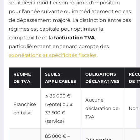
seuil devra modifier son régime d’imposition
pour l’année suivante ou immédiatement en cas
de dépassement majoré. La distinction entre ces
régimes est capitale pour optimiser la
comptabilité et la
facturation TVA
,
particulièrement en tenant compte des
exonérations et spécificités fiscales
.
RÉGIME
SEUILS
OBLIGATIONS
RÉC
DE TVA
APPLICABLES
DÉCLARATIVES
DE T
≤ 85 000 €
Aucune
Franchise
(vente) ou ≤
déclaration de
Non
en base
37 500 €
TVA
(service)
85 000 € –