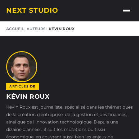
NEXT STUDIO
ACCUEIL
AUTEURS
KÉVIN ROUX
ARTICLES DE
KÉVIN ROUX
Kévin Roux est journaliste, spécialisé dans les thématiques
de la création d’entreprise, de la gestion et des finances,
ainsi que de l’innovation technologique. Depuis une
dizaine d’années, il suit les mutations du tissu
économique, en couvrant aussi bien les enjeux de